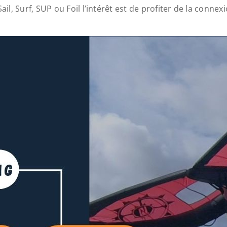
l, Surf, SUP ou Foil l’intérêt est de profiter de la conne